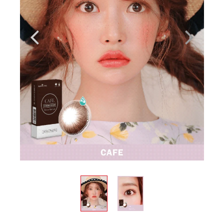
-3.00
-3.25
-3.50
-3.75
-4.00
-4.25
-4.50
-4.75
-5.00
-5.50