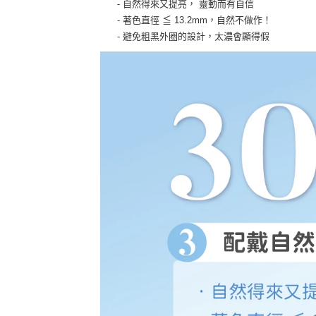
-
自然得來又提亮， 靈動而有自信
-
著色直徑 ≦
13.2mm
，自然不做作！
-
避免粗黑外圈的設計，太濃會顯得假