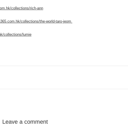
om.hk/collections/rich-ann
n365.com.hk/collections/the-world-taro-jeom
k/collections/lumie
Leave a comment