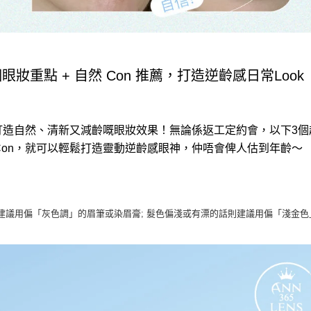
個眼妝重點
+
自然 Con 推薦，打造逆齡感日常
Look
打造自然、清新又減齡嘅眼妝效果！無論係返工定約會，以下
3
個
Con
，就可以輕鬆打造靈動逆齡感眼神，仲唔會俾人估到年齡～
建議用偏「灰色調」的眉筆或染眉膏
;
髮色偏淺或有漂的話則建議用偏「淺金色