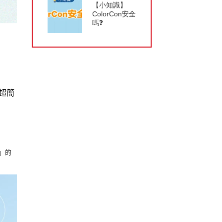
【小知識】
ColorCon安全
嗎❓
超簡
」的