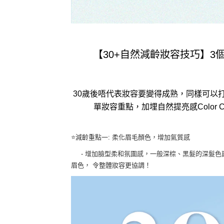
【
30+
自然減齡妝容技巧】
3
30
歲後唔代表妝容要變得成熟，同樣可以
單妝容重點，加埋自然提亮感
Color 
⭐️
減齡重點一
:
柔化眉毛顏色，增加氣質感
-
增加臉型柔和氛圍感，一般深棕、黑髮的深髮色
眉色， 令整體妝容更協調！