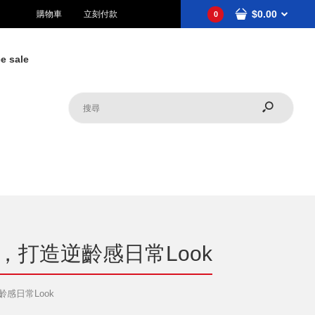
$0.00
購物車
立刻付款
0
e sale
薦，打造逆齡感日常Look
齡感日常Look