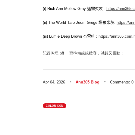
(i) Rich Ann Mellow Gray
迷霧柔灰
:
https://ann365.c
(ii) The World Taro Jeom Grege
塔羅米灰
:
https://an
(iii) Lumie Deep Brown
奈雪啡
:
https://ann365.com.h
記得叫埋
bff
一齊準備靚靚妝容，減齡又靈動！
Apr 04, 2026
Ann365 Blog
Comments: 0
COLOR CON