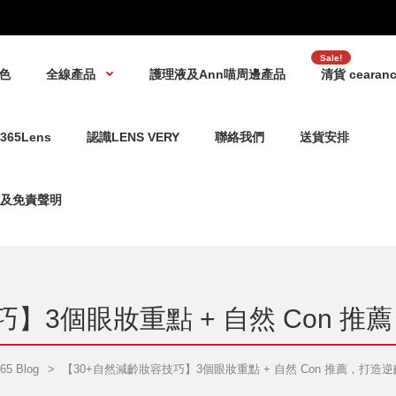
Sale!
5色
全線產品
護理液及Ann喵周邊產品
清貨 cearanc
365Lens
認識LENS VERY
聯絡我們
送貨安排
及免責聲明
】3個眼妝重點 + 自然 Con 推
65 Blog
【30+自然減齡妝容技巧】3個眼妝重點 + 自然 Con 推薦，打造逆