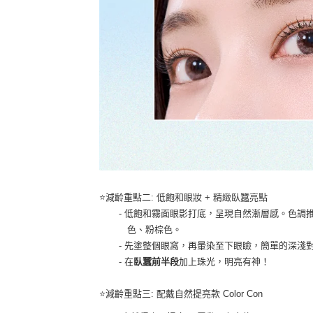
⭐️
減齡重點二
:
低飽和眼妝
+
精緻臥蠶亮點
-
低飽和霧面眼影打底，呈現自然漸層感。色調
色、粉棕色。
-
先塗整個眼窩，再暈染至下眼瞼，簡單的深淺
-
在
臥蠶前半段
加上珠光，明亮有神！
⭐️
減齡重點三
:
配戴自然提亮款
Color Con